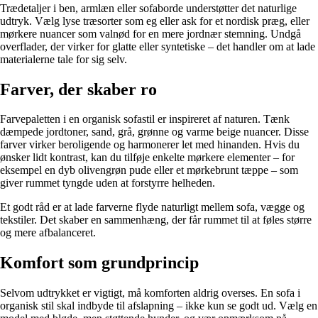
Trædetaljer i ben, armlæn eller sofaborde understøtter det naturlige
udtryk. Vælg lyse træsorter som eg eller ask for et nordisk præg, eller
mørkere nuancer som valnød for en mere jordnær stemning. Undgå
overflader, der virker for glatte eller syntetiske – det handler om at lade
materialerne tale for sig selv.
Farver, der skaber ro
Farvepaletten i en organisk sofastil er inspireret af naturen. Tænk
dæmpede jordtoner, sand, grå, grønne og varme beige nuancer. Disse
farver virker beroligende og harmonerer let med hinanden. Hvis du
ønsker lidt kontrast, kan du tilføje enkelte mørkere elementer – for
eksempel en dyb olivengrøn pude eller et mørkebrunt tæppe – som
giver rummet tyngde uden at forstyrre helheden.
Et godt råd er at lade farverne flyde naturligt mellem sofa, vægge og
tekstiler. Det skaber en sammenhæng, der får rummet til at føles større
og mere afbalanceret.
Komfort som grundprincip
Selvom udtrykket er vigtigt, må komforten aldrig overses. En sofa i
organisk stil skal indbyde til afslapning – ikke kun se godt ud. Vælg en