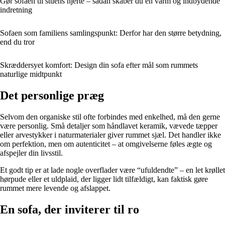
Gør sofaen til stuens hjerte – sådan skaber du en varm og indbydende
indretning
Sofaen som familiens samlingspunkt: Derfor har den større betydning,
end du tror
Skræddersyet komfort: Design din sofa efter mål som rummets
naturlige midtpunkt
Det personlige præg
Selvom den organiske stil ofte forbindes med enkelhed, må den gerne
være personlig. Små detaljer som håndlavet keramik, vævede tæpper
eller arvestykker i naturmaterialer giver rummet sjæl. Det handler ikke
om perfektion, men om autenticitet – at omgivelserne føles ægte og
afspejler din livsstil.
Et godt tip er at lade nogle overflader være “ufuldendte” – en let krøllet
hørpude eller et uldplaid, der ligger lidt tilfældigt, kan faktisk gøre
rummet mere levende og afslappet.
En sofa, der inviterer til ro