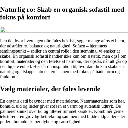
Naturlig ro: Skab en organisk sofastil med
fokus på komfort
I en tid, hvor hverdagen ofte føles hektisk, søger mange af os et hjem,
der udstråler ro, balance og naturlighed. Sofaen – hjemmets
samlingspunkt – spiller en central rolle i den stemning, vi ønsker at
skabe. En organisk sofastil handler ikke kun om æstetik, men også om
komfort, materialer og den følelse af harmoni, der opstår, når alt går op
i en højere enhed. Her får du inspiration til, hvordan du kan skabe en
naturlig og afslappet atmosfære i stuen med fokus på både form og
funktion.
Vælg materialer, der føles levende
En organisk stil begynder med materialerne. Naturmaterialer som hør,
bomuld, uld og læder giver sofaen et varmt og autentisk udtryk. De
patinerer smukt over tid og tilfører rummet karakter. Kombinér gerne
teksturer – en grov hørbetrækning sammen med bløde uldplaider eller
puder i bomuld skaber dybde og sanselighed.