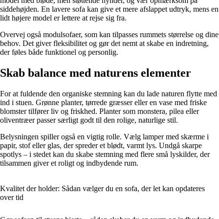
model med bløde, men støttende hynder, og vær opmærksom på
siddehøjden. En lavere sofa kan give et mere afslappet udtryk, mens en
lidt højere model er lettere at rejse sig fra.
Overvej også modulsofaer, som kan tilpasses rummets størrelse og dine
behov. Det giver fleksibilitet og gør det nemt at skabe en indretning,
der føles både funktionel og personlig.
Skab balance med naturens elementer
For at fuldende den organiske stemning kan du lade naturen flytte med
ind i stuen. Grønne planter, tørrede græsser eller en vase med friske
blomster tilfører liv og friskhed. Planter som monstera, pilea eller
oliventræer passer særligt godt til den rolige, naturlige stil.
Belysningen spiller også en vigtig rolle. Vælg lamper med skærme i
papir, stof eller glas, der spreder et blødt, varmt lys. Undgå skarpe
spotlys – i stedet kan du skabe stemning med flere små lyskilder, der
tilsammen giver et roligt og indbydende rum.
Kvalitet der holder: Sådan vælger du en sofa, der let kan opdateres
over tid