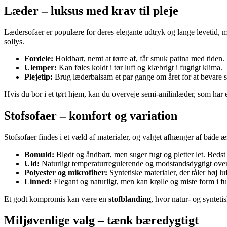
Læder – luksus med krav til pleje
Lædersofaer er populære for deres elegante udtryk og lange levetid, me
sollys.
Fordele:
Holdbart, nemt at tørre af, får smuk patina med tiden.
Ulemper:
Kan føles koldt i tør luft og klæbrigt i fugtigt klima.
Plejetip:
Brug læderbalsam et par gange om året for at bevare 
Hvis du bor i et tørt hjem, kan du overveje semi-anilinlæder, som har 
Stofsofaer – komfort og variation
Stofsofaer findes i et væld af materialer, og valget afhænger af både æ
Bomuld:
Blødt og åndbart, men suger fugt og pletter let. Bedst 
Uld:
Naturligt temperaturregulerende og modstandsdygtigt over f
Polyester og mikrofiber:
Syntetiske materialer, der tåler høj l
Linned:
Elegant og naturligt, men kan krølle og miste form i f
Et godt kompromis kan være en
stofblanding
, hvor natur- og syntet
Miljøvenlige valg – tænk bæredygtigt