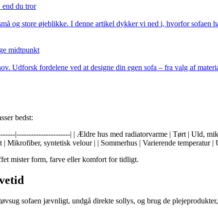
 end du tror
 og store øjeblikke. I denne artikel dykker vi ned i, hvorfor sofaen ha
ige midtpunkt
ov. Udforsk fordelene ved at designe din egen sofa – fra valg af materia
sser bedst:
-------|----------------------| | Ældre hus med radiatorvarme | Tørt | Uld, m
gt | Mikrofiber, syntetisk velour | | Sommerhus | Varierende temperatur |
et mister form, farve eller komfort for tidligt.
evetid
øvsug sofaen jævnligt, undgå direkte sollys, og brug de plejeprodukter,