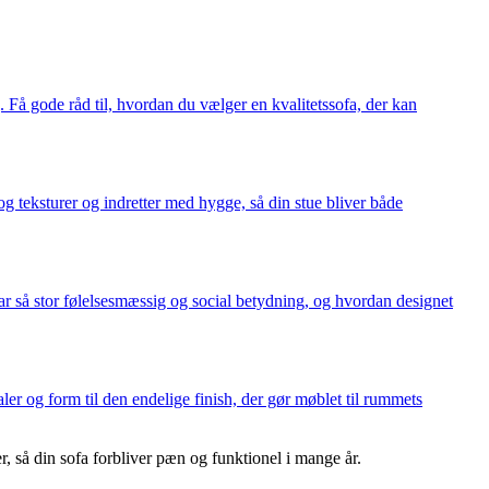
. Få gode råd til, hvordan du vælger en kvalitetssofa, der kan
og teksturer og indretter med hygge, så din stue bliver både
r så stor følelsesmæssig og social betydning, og hvordan designet
ler og form til den endelige finish, der gør møblet til rummets
r, så din sofa forbliver pæn og funktionel i mange år.