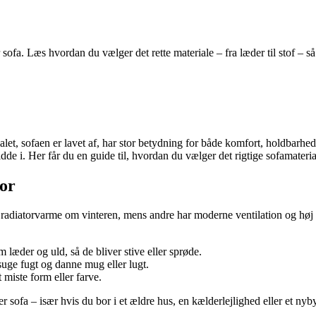
sofa. Læs hvordan du vælger det rette materiale – fra læder til stof – 
let, sofaen er lavet af, har stor betydning for både komfort, holdbarhe
idde i. Her får du en guide til, hvordan du vælger det rigtige sofamateria
ror
 radiatorvarme om vinteren, mens andre har moderne ventilation og høj l
læder og uld, så de bliver stive eller sprøde.
suge fugt og danne mug eller lugt.
t miste form eller farve.
er sofa – især hvis du bor i et ældre hus, en kælderlejlighed eller et n