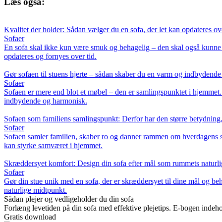
Læs også:
Kvalitet der holder: Sådan vælger du en sofa, der let kan opdateres ov
Sofaer
En sofa skal ikke kun være smuk og behagelig – den skal også kunne hol
opdateres og fornyes over tid.
Gør sofaen til stuens hjerte – sådan skaber du en varm og indbydende
Sofaer
Sofaen er mere end blot et møbel – den er samlingspunktet i hjemmet. F
indbydende og harmonisk.
Sofaen som familiens samlingspunkt: Derfor har den større betydning,
Sofaer
Sofaen samler familien, skaber ro og danner rammen om hverdagens små
kan styrke samværet i hjemmet.
Skræddersyet komfort: Design din sofa efter mål som rummets naturl
Sofaer
Gør din stue unik med en sofa, der er skræddersyet til dine mål og beh
naturlige midtpunkt.
Sådan plejer og vedligeholder du din sofa
Forlæng levetiden på din sofa med effektive plejetips. E-bogen indehol
Gratis download