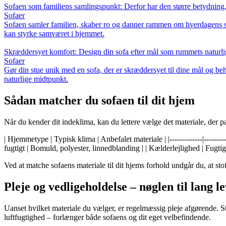
Sofaen som familiens samlingspunkt: Derfor har den større betydning,
Sofaer
Sofaen samler familien, skaber ro og danner rammen om hverdagens små
kan styrke samværet i hjemmet.
Skræddersyet komfort: Design din sofa efter mål som rummets naturl
Sofaer
Gør din stue unik med en sofa, der er skræddersyet til dine mål og beh
naturlige midtpunkt.
Sådan matcher du sofaen til dit hjem
Når du kender dit indeklima, kan du lettere vælge det materiale, der pa
| Hjemmetype | Typisk klima | Anbefalet materiale | |-------------|--------
fugtigt | Bomuld, polyester, linnedblanding | | Kælderlejlighed | Fugti
Ved at matche sofaens materiale til dit hjems forhold undgår du, at stoff
Pleje og vedligeholdelse – nøglen til lang l
Uanset hvilket materiale du vælger, er regelmæssig pleje afgørende. St
luftfugtighed – forlænger både sofaens og dit eget velbefindende.