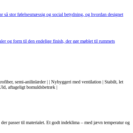
r så stor følelsesmæssig og social betydning, og hvordan designet
ler og form til den endelige finish, der gør møblet til rummets
ikrofiber, semi-anilinlæder | | Nybyggeri med ventilation | Stabilt, let
 Uld, aftageligt bomuldsbetræk |
 der passer til materialet. Et godt indeklima – med jævn temperatur og