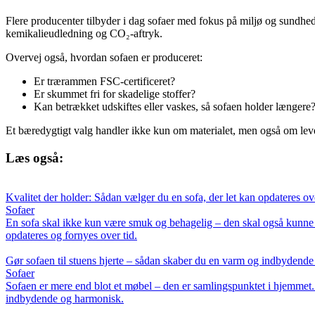
Flere producenter tilbyder i dag sofaer med fokus på miljø og sundhed
kemikalieudledning og CO₂-aftryk.
Overvej også, hvordan sofaen er produceret:
Er trærammen FSC-certificeret?
Er skummet fri for skadelige stoffer?
Kan betrækket udskiftes eller vaskes, så sofaen holder længere
Et bæredygtigt valg handler ikke kun om materialet, men også om leve
Læs også:
Kvalitet der holder: Sådan vælger du en sofa, der let kan opdateres ov
Sofaer
En sofa skal ikke kun være smuk og behagelig – den skal også kunne hol
opdateres og fornyes over tid.
Gør sofaen til stuens hjerte – sådan skaber du en varm og indbydende
Sofaer
Sofaen er mere end blot et møbel – den er samlingspunktet i hjemmet. F
indbydende og harmonisk.