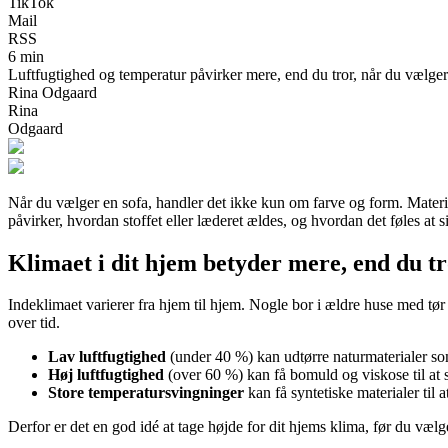
TikTok
Mail
RSS
6 min
Luftfugtighed og temperatur påvirker mere, end du tror, når du vælger 
Rina Odgaard
Rina
Odgaard
Når du vælger en sofa, handler det ikke kun om farve og form. Materia
påvirker, hvordan stoffet eller læderet ældes, og hvordan det føles at s
Klimaet i dit hjem betyder mere, end du t
Indeklimaet varierer fra hjem til hjem. Nogle bor i ældre huse med tør
over tid.
Lav luftfugtighed
(under 40 %) kan udtørre naturmaterialer som 
Høj luftfugtighed
(over 60 %) kan få bomuld og viskose til at 
Store temperatursvingninger
kan få syntetiske materialer til a
Derfor er det en god idé at tage højde for dit hjems klima, før du vælg