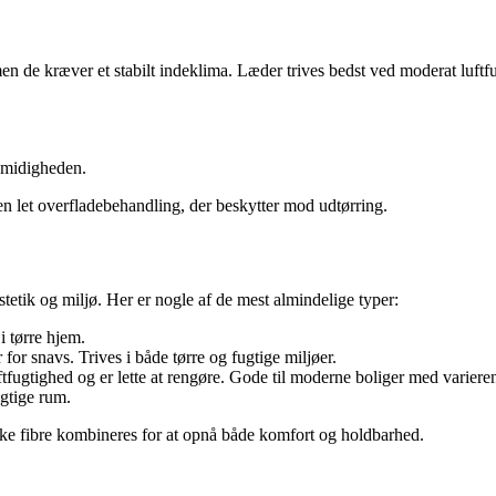
n de kræver et stabilt indeklima. Læder trives bedst ved moderat luftfu
smidigheden.
en let overfladebehandling, der beskytter mod udtørring.
stetik og miljø. Her er nogle af de mest almindelige typer:
i tørre hjem.
or snavs. Trives i både tørre og fugtige miljøer.
uftfugtighed og er lette at rengøre. Gode til moderne boliger med variere
ugtige rum.
iske fibre kombineres for at opnå både komfort og holdbarhed.