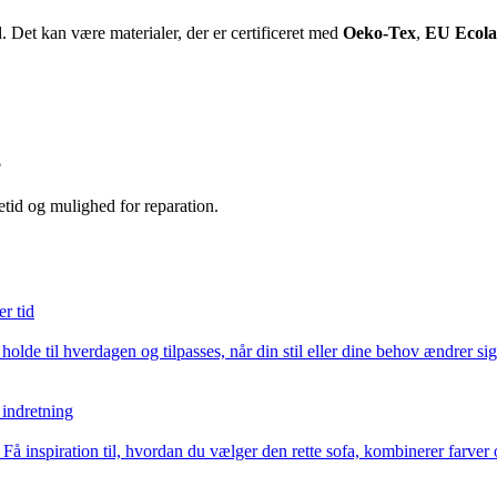
. Det kan være materialer, der er certificeret med
Oeko-Tex
,
EU Ecola
?
tid og mulighed for reparation.
er tid
de til hverdagen og tilpasses, når din stil eller dine behov ændrer sig
 indretning
å inspiration til, hvordan du vælger den rette sofa, kombinerer farver 