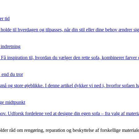
er tid
de til hverdagen og tilpasses, når din stil eller dine behov ændrer sig
 indretning
å inspiration til, hvordan du vælger den rette sofa, kombinerer farver 
 end du tror
 og store øjeblikke. I denne artikel dykker vi ned i, hvorfor sofaen ha
ige midtpunkt
ov. Udforsk fordelene ved at designe din egen sofa – fra valg af materia
der råd om rengøring, reparation og beskyttelse af forskellige materiale